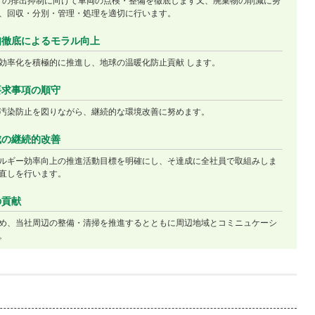
2）の排出抑制に向けて車両の点検・整備を徹底します又、廃棄物の削減に努
、回収・分別・管理・処理を適切に行います。
知徹底によるモラル向上
効率化を積極的に推進し、地球の温暖化防止貢献 します。
要求事項の順守
汚染防止を図りながら、継続的な環境改善に努めます。
成の継続的改善
ルギー効率向上の推進活動目標を明確にし、そ達成に全社員で取組みしま
直しを行います。
の貢献
め、当社周辺の整備・清掃を推進するとともに周辺地域とコミニュケーシ
。